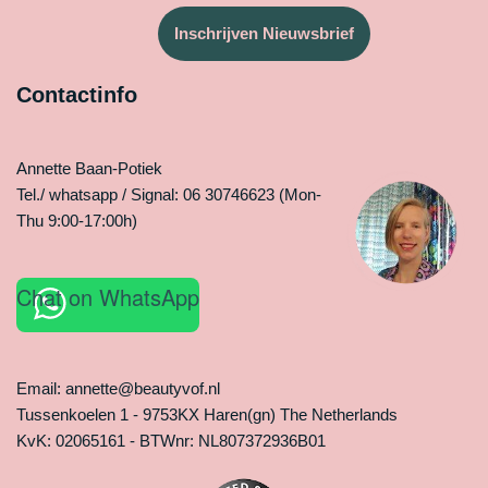
Inschrijven Nieuwsbrief
Contactinfo
Annette Baan-Potiek
Tel./ whatsapp / Signal: 06 30746623 (Mon-
Thu 9:00-17:00h)
Chat on WhatsApp
Email: annette@beautyvof.nl
Tussenkoelen 1 - 9753KX Haren(gn) The Netherlands
KvK: 02065161 - BTWnr: NL807372936B01