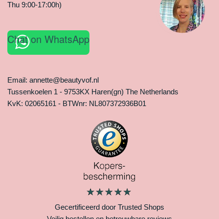
Thu 9:00-17:00h)
Chat on WhatsApp
Email: annette@beautyvof.nl
Tussenkoelen 1 - 9753KX Haren(gn) The Netherlands
KvK: 02065161 - BTWnr: NL807372936B01
Gecertificeerd door Trusted Shops
Veilig bestellen en betrouwbare reviews