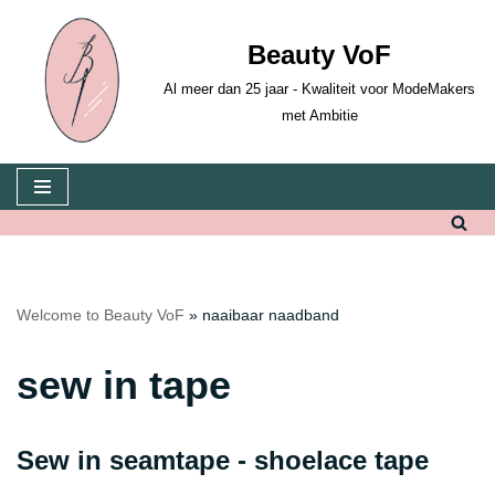
Beauty VoF
Skip
to
Al meer dan 25 jaar - Kwaliteit voor ModeMakers
content
met Ambitie
Welcome to Beauty VoF
»
naaibaar naadband
sew in tape
Sew in seamtape - shoelace tape