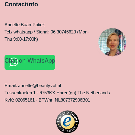
Contactinfo
Annette Baan-Potiek
Tel./ whatsapp / Signal: 06 30746623 (Mon-
Thu 9:00-17:00h)
Chat on WhatsApp
Email: annette@beautyvof.nl
Tussenkoelen 1 - 9753KX Haren(gn) The Netherlands
KvK: 02065161 - BTWnr: NL807372936B01