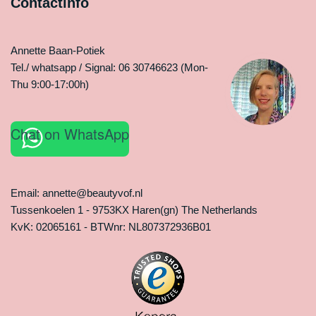
Contactinfo
Annette Baan-Potiek
Tel./ whatsapp / Signal: 06 30746623 (Mon-
Thu 9:00-17:00h)
Chat on WhatsApp
Email: annette@beautyvof.nl
Tussenkoelen 1 - 9753KX Haren(gn) The Netherlands
KvK: 02065161 - BTWnr: NL807372936B01