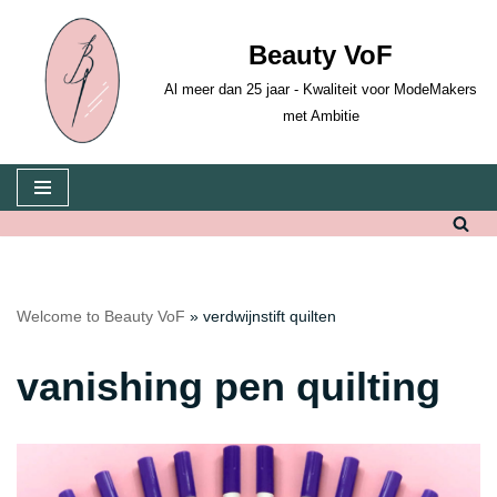
Beauty VoF
Skip
to
Al meer dan 25 jaar - Kwaliteit voor ModeMakers
content
met Ambitie
Welcome to Beauty VoF
»
verdwijnstift quilten
vanishing pen quilting