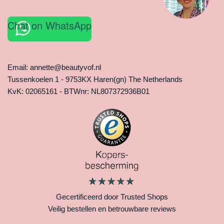
Chat on WhatsApp
Email: annette@beautyvof.nl
Tussenkoelen 1 - 9753KX Haren(gn) The Netherlands
KvK: 02065161 - BTWnr: NL807372936B01
Gecertificeerd door Trusted Shops
Veilig bestellen en betrouwbare reviews