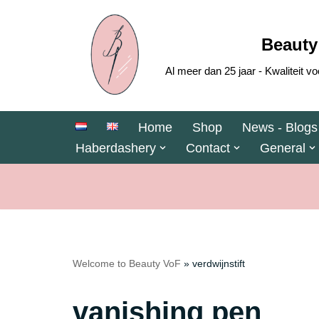
Skip
Beauty
to
Al meer dan 25 jaar - Kwaliteit
content
Home
Shop
News - Blogs
Haberdashery
Contact
General
Welcome to Beauty VoF
»
verdwijnstift
vanishing pen