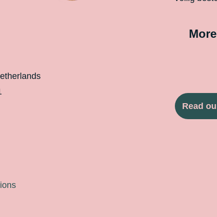
More
etherlands
1
Read ou
ions